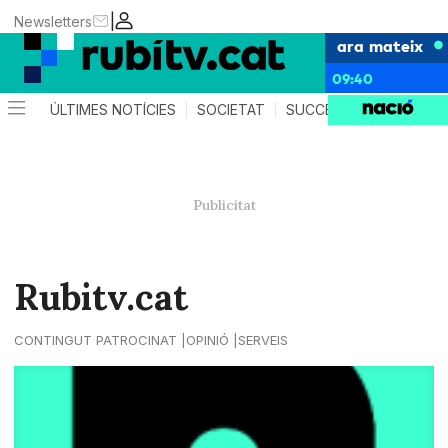
|
Newsletters
ara mateix
09:40
ÚLTIMES NOTÍCIES
SOCIETAT
SUCCESSOS
POLÍTIC
Rubitv.cat
CONTINGUT PATROCINAT
OPINIÓ
SERVEIS