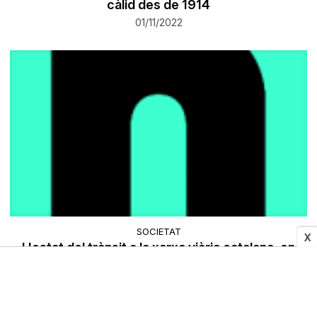
càlid des de 1914
01/11/2022
SOCIETAT
X
L'estat del trànsit a la xarxa viària catalana, en
directe
01/11/2022