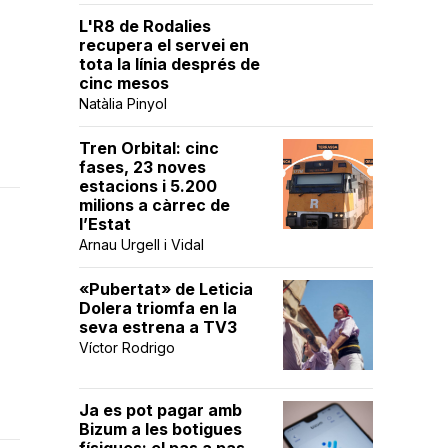
L'R8 de Rodalies
recupera el servei en
tota la línia després de
cinc mesos
Natàlia Pinyol
Tren Orbital: cinc
fases, 23 noves
estacions i 5.200
milions a càrrec de
l’Estat
Arnau Urgell i Vidal
a
«Pubertat» de Leticia
Dolera triomfa en la
seva estrena a TV3
Víctor Rodrigo
Ja es pot pagar amb
Bizum a les botigues