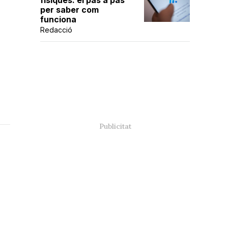
físiques: el pas a pas
per saber com
funciona
Redacció