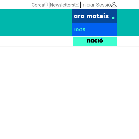
|
|
Iniciar Sessió
Cerca
Newsletters
ara mateix
10:25