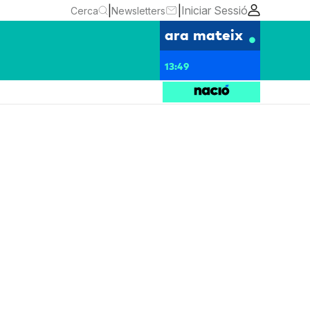
|
|
Iniciar Sessió
Cerca
Newsletters
ara mateix
13:49