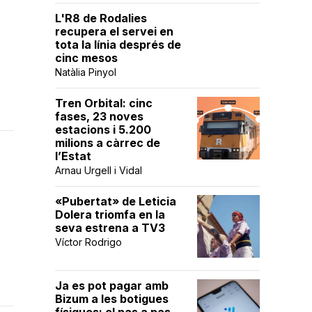
L'R8 de Rodalies
recupera el servei en
tota la línia després de
cinc mesos
Natàlia Pinyol
Tren Orbital: cinc
fases, 23 noves
estacions i 5.200
milions a càrrec de
l’Estat
Arnau Urgell i Vidal
«Pubertat» de Leticia
Dolera triomfa en la
seva estrena a TV3
Víctor Rodrigo
Ja es pot pagar amb
Bizum a les botigues