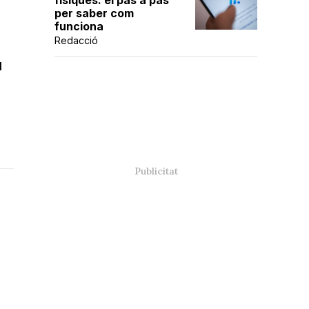
físiques: el pas a pas
per saber com
funciona
Redacció
u