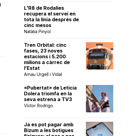
a
L'R8 de Rodalies
s
recupera el servei en
tota la línia després de
cinc mesos
Natàlia Pinyol
Tren Orbital: cinc
fases, 23 noves
estacions i 5.200
milions a càrrec de
l’Estat
Arnau Urgell i Vidal
«Pubertat» de Leticia
Dolera triomfa en la
seva estrena a TV3
Víctor Rodrigo
Ja es pot pagar amb
Bizum a les botigues