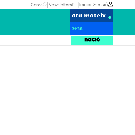
|
|
Iniciar Sessió
Cerca
Newsletters
ara mateix
21:38