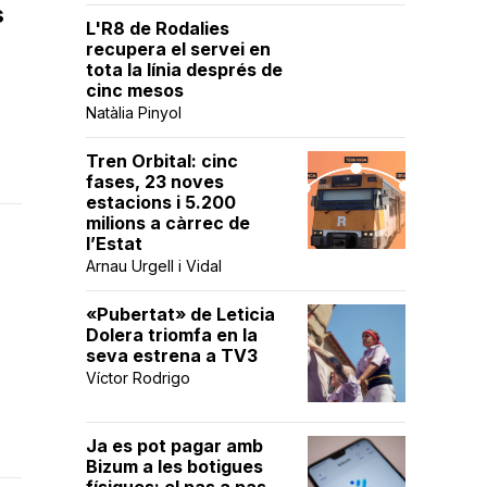
s
L'R8 de Rodalies
recupera el servei en
tota la línia després de
cinc mesos
Natàlia Pinyol
Tren Orbital: cinc
fases, 23 noves
estacions i 5.200
milions a càrrec de
l’Estat
Arnau Urgell i Vidal
«Pubertat» de Leticia
Dolera triomfa en la
seva estrena a TV3
Víctor Rodrigo
Ja es pot pagar amb
Bizum a les botigues