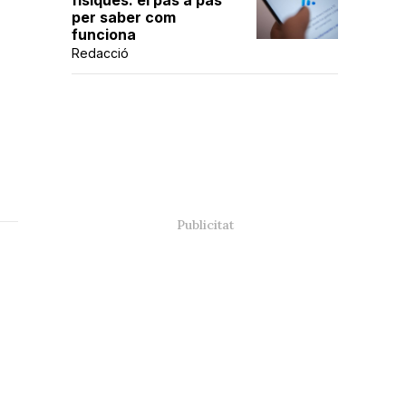
físiques: el pas a pas
per saber com
funciona
Redacció