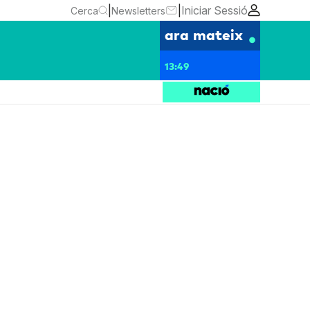
|
|
Iniciar Sessió
Cerca
Newsletters
ara mateix
13:49