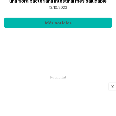
una flora bacteriana intestinal més saludable
13/10/2023
Més notícies
X