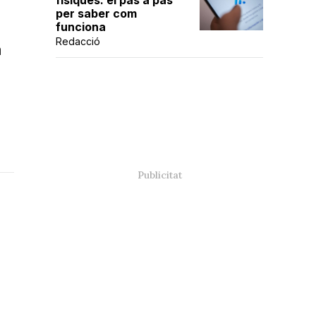
físiques: el pas a pas
per saber com
funciona
Redacció
a