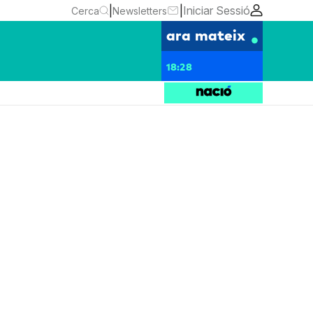
|
|
Iniciar Sessió
Cerca
Newsletters
ara mateix
18:28