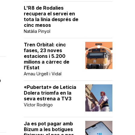
L'R8 de Rodalies
recupera el servei en
tota la línia després de
cinc mesos
Natàlia Pinyol
Tren Orbital: cinc
fases, 23 noves
estacions i 5.200
milions a càrrec de
l’Estat
Arnau Urgell i Vidal
p
«Pubertat» de Leticia
Dolera triomfa en la
seva estrena a TV3
Víctor Rodrigo
Ja es pot pagar amb
Bizum a les botigues