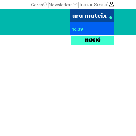
|
|
Iniciar Sessió
Cerca
Newsletters
ara mateix
16:39