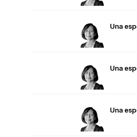
​Una es
​Una es
​Una es