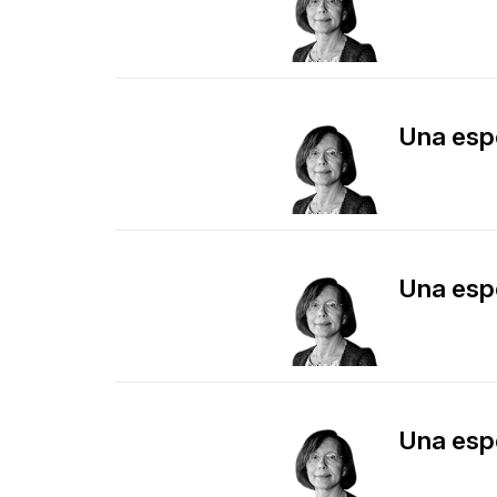
​Una es
​Una es
​Una es