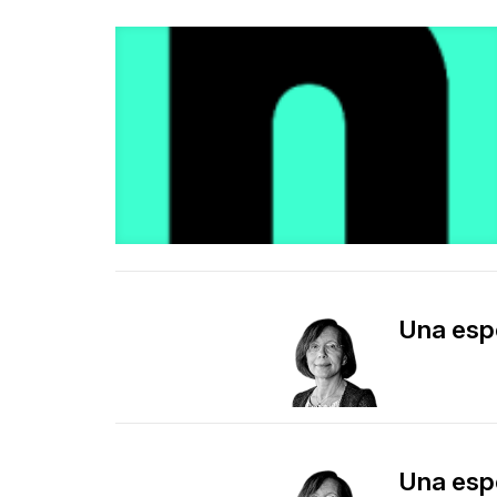
​Una es
​Una es