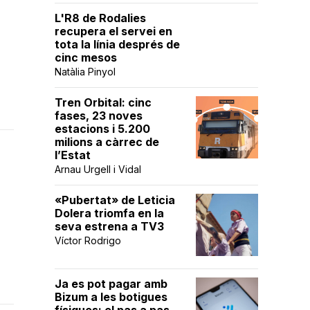
L'R8 de Rodalies
recupera el servei en
tota la línia després de
cinc mesos
Natàlia Pinyol
Tren Orbital: cinc
fases, 23 noves
estacions i 5.200
milions a càrrec de
l’Estat
Arnau Urgell i Vidal
«Pubertat» de Leticia
Dolera triomfa en la
seva estrena a TV3
Víctor Rodrigo
Ja es pot pagar amb
Bizum a les botigues