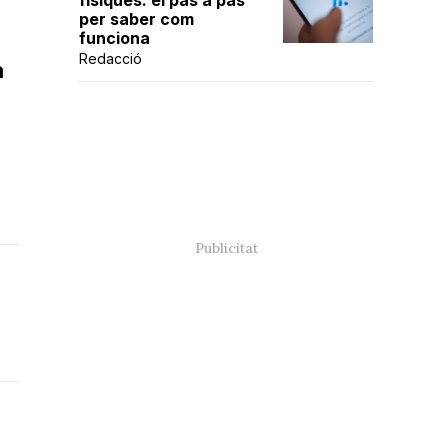
físiques: el pas a pas
per saber com
funciona
Redacció
a
a