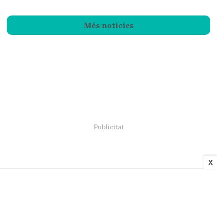
Més notícies
X