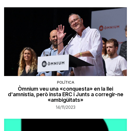
POLÍTICA
Òmnium veu una «conquesta» en la llei
d'amnistia, però insta ERC i Junts a corregir-ne
«ambigüitats»
14/11/2023