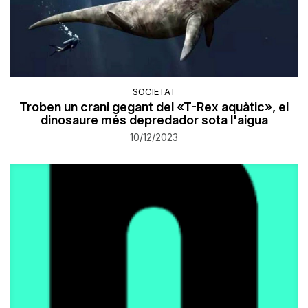
SOCIETAT
Troben un crani gegant del «T-Rex aquàtic», el
dinosaure més depredador sota l'aigua
10/12/2023