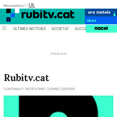
|
Newsletters
ara mateix
18:44
ÚLTIMES NOTÍCIES
SOCIETAT
SUCCESSOS
POLÍTIC
Rubitv.cat
CONTINGUT PATROCINAT
OPINIÓ
SERVEIS