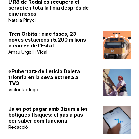
L'R8 de Rodalies recupera el
servei en tota la línia després de
cinc mesos
Natàlia Pinyol
Tren Orbital: cinc fases, 23
noves estacions i 5.200 milions
a càrrec de l’Estat
Arnau Urgell i Vidal
«Pubertat» de Leticia Dolera
triomfa en la seva estrena a
TV3
Víctor Rodrigo
Ja es pot pagar amb Bizum a les
botigues físiques: el pas a pas
per saber com funciona
Redacció