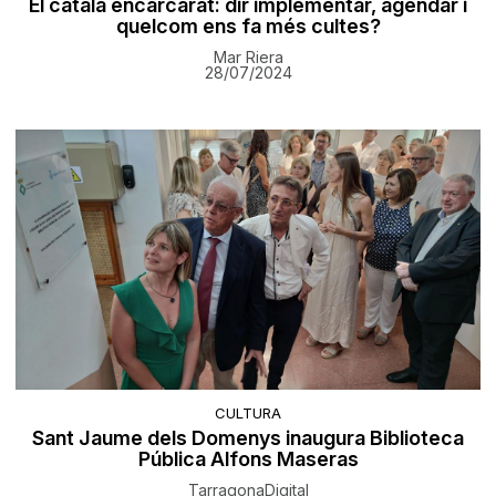
El català encarcarat: dir implementar, agendar i
quelcom ens fa més cultes?
Mar Riera
28/07/2024
CULTURA
Sant Jaume dels Domenys inaugura Biblioteca
Pública Alfons Maseras
TarragonaDigital