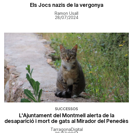
Els Jocs nazis de la vergonya
Ramon Usall
28/07/2024
SUCCESSOS
L'Ajuntament del Montmell alerta de la
desaparició i mort de gats al Mirador del Penedès
TarragonaDigital