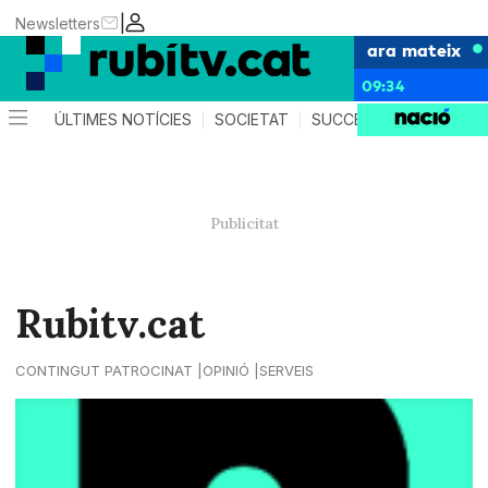
|
Newsletters
ara mateix
09:34
ÚLTIMES NOTÍCIES
SOCIETAT
SUCCESSOS
POLÍTIC
Rubitv.cat
CONTINGUT PATROCINAT
OPINIÓ
SERVEIS