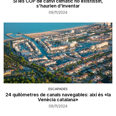
Si les COP de canvi climàtic no existissin,
s'haurien d'inventar
09/11/2024
ESCAPADES
24 quilòmetres de canals navegables: així és «la
Venècia catalana»
09/11/2024