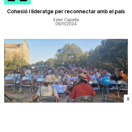
Cohesió i lideratge per reconnectar amb el país
Ester Capella
09/11/2024
X
CULTURA I MITJANS
Torna el Furafolk amb un taller de ball, un sopar
popular i un concert de música tradicional