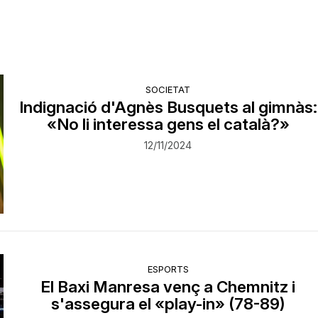
SOCIETAT
Indignació d'Agnès Busquets al gimnàs:
«No li interessa gens el català?»
12/11/2024
ESPORTS
El Baxi Manresa venç a Chemnitz i
s'assegura el «play-in» (78-89)