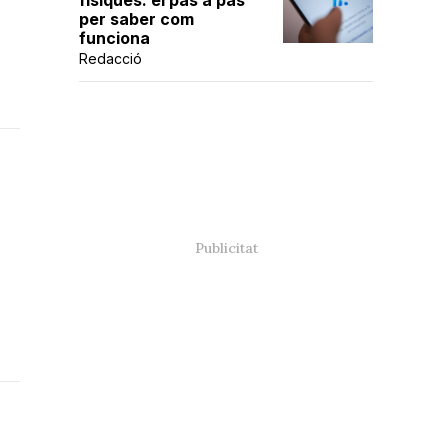
físiques: el pas a pas
per saber com
funciona
Redacció