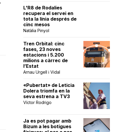
r
L'R8 de Rodalies
recupera el servei en
tota la línia després de
cinc mesos
Natàlia Pinyol
Tren Orbital: cinc
fases, 23 noves
estacions i 5.200
milions a càrrec de
l’Estat
Arnau Urgell i Vidal
«Pubertat» de Leticia
Dolera triomfa en la
seva estrena a TV3
Víctor Rodrigo
Ja es pot pagar amb
Bizum a les botigues