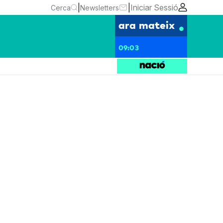
|
|
Iniciar Sessió
Cerca
Newsletters
ara mateix
09:03