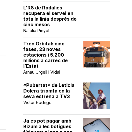
L'R8 de Rodalies
recupera el servei en
tota la línia després de
cinc mesos
Natàlia Pinyol
Tren Orbital: cinc
fases, 23 noves
estacions i 5.200
milions a càrrec de
l’Estat
Arnau Urgell i Vidal
«Pubertat» de Leticia
Dolera triomfa en la
seva estrena a TV3
Víctor Rodrigo
Ja es pot pagar amb
Bizum a les botigues