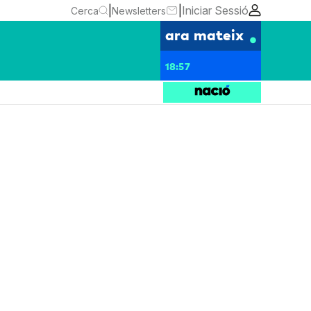
|
|
Iniciar Sessió
Cerca
Newsletters
ara mateix
18:57