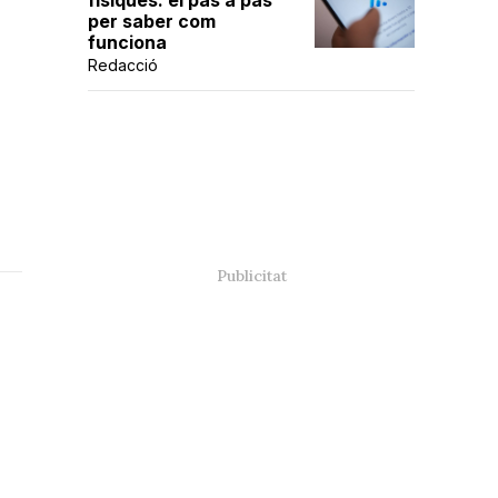
físiques: el pas a pas
per saber com
funciona
Redacció