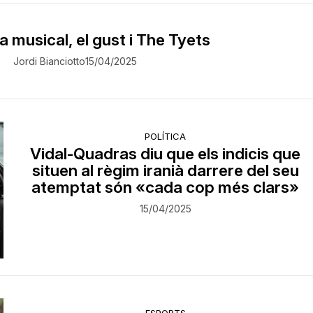
ca musical, el gust i The Tyets
Jordi Bianciotto
15/04/2025
POLÍTICA
Vidal-Quadras diu que els indicis que
situen al règim iranià darrere del seu
atemptat són «cada cop més clars»
15/04/2025
ESPORTS