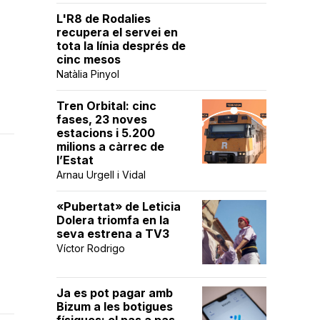
L'R8 de Rodalies
recupera el servei en
tota la línia després de
cinc mesos
Natàlia Pinyol
Tren Orbital: cinc
fases, 23 noves
estacions i 5.200
milions a càrrec de
l’Estat
Arnau Urgell i Vidal
«Pubertat» de Leticia
Dolera triomfa en la
seva estrena a TV3
Víctor Rodrigo
Ja es pot pagar amb
Bizum a les botigues