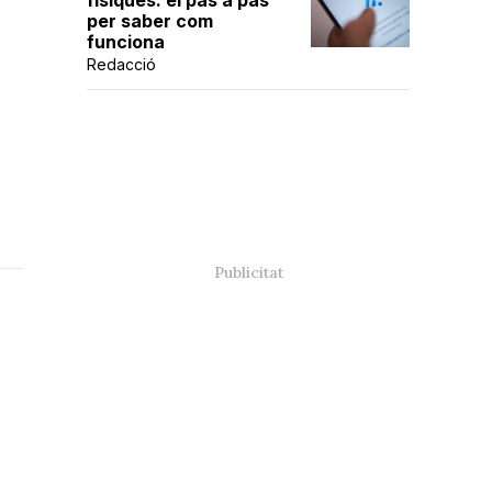
físiques: el pas a pas
per saber com
funciona
Redacció