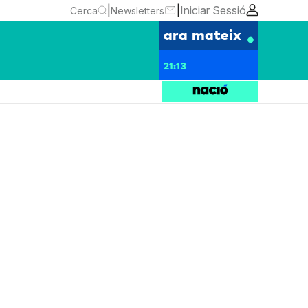
|
|
Iniciar Sessió
Cerca
Newsletters
ara mateix
21:13