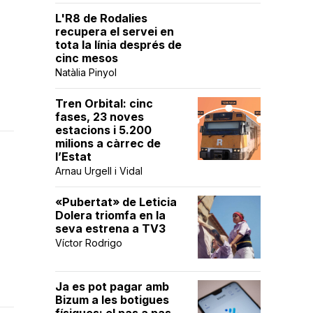
L'R8 de Rodalies
recupera el servei en
tota la línia després de
cinc mesos
Natàlia Pinyol
Tren Orbital: cinc
fases, 23 noves
estacions i 5.200
milions a càrrec de
l’Estat
Arnau Urgell i Vidal
«Pubertat» de Leticia
Dolera triomfa en la
seva estrena a TV3
Víctor Rodrigo
Ja es pot pagar amb
Bizum a les botigues