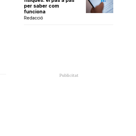
físiques: el pas a pas
per saber com
funciona
Redacció