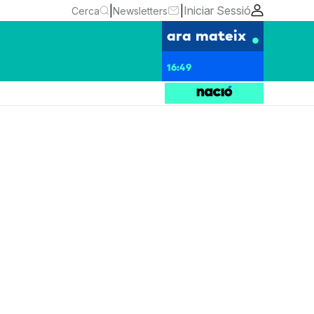
|
|
Iniciar Sessió
Cerca
Newsletters
ara mateix
16:49