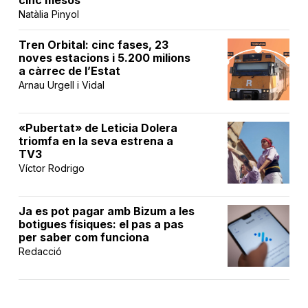
Natàlia Pinyol
Tren Orbital: cinc fases, 23
noves estacions i 5.200 milions
a càrrec de l’Estat
Arnau Urgell i Vidal
«Pubertat» de Leticia Dolera
triomfa en la seva estrena a
TV3
Víctor Rodrigo
Ja es pot pagar amb Bizum a les
botigues físiques: el pas a pas
per saber com funciona
Redacció