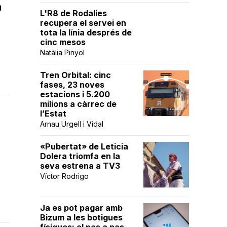
a
L'R8 de Rodalies
recupera el servei en
tota la línia després de
cinc mesos
Natàlia Pinyol
Tren Orbital: cinc
fases, 23 noves
estacions i 5.200
milions a càrrec de
l’Estat
Arnau Urgell i Vidal
«Pubertat» de Leticia
Dolera triomfa en la
seva estrena a TV3
Víctor Rodrigo
Ja es pot pagar amb
Bizum a les botigues