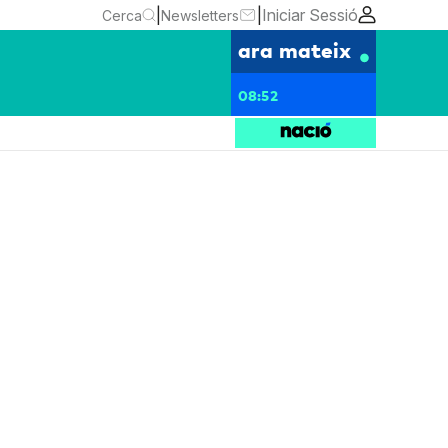
|
|
Iniciar Sessió
Cerca
Newsletters
ara mateix
08:52