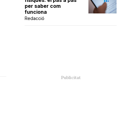
físiques: el pas a pas
per saber com
funciona
Redacció