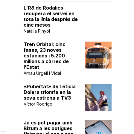
L'R8 de Rodalies
recupera el servei en
tota la línia després de
cinc mesos
Natàlia Pinyol
Tren Orbital: cinc
fases, 23 noves
estacions i 5.200
milions a càrrec de
l’Estat
Arnau Urgell i Vidal
«Pubertat» de Leticia
Dolera triomfa en la
seva estrena a TV3
Víctor Rodrigo
Ja es pot pagar amb
Bizum a les botigues