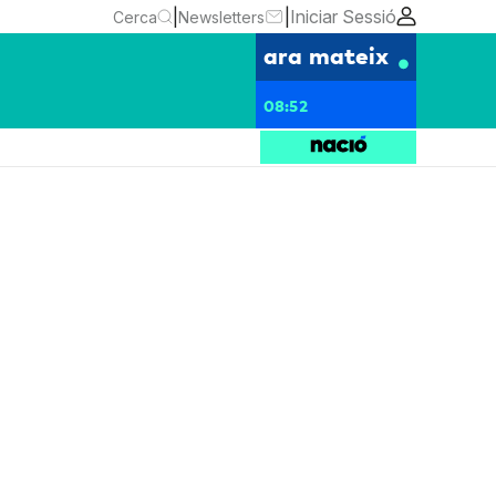
|
|
Iniciar Sessió
Cerca
Newsletters
ara mateix
08:52