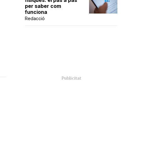
físiques: el pas a pas
per saber com
funciona
Redacció