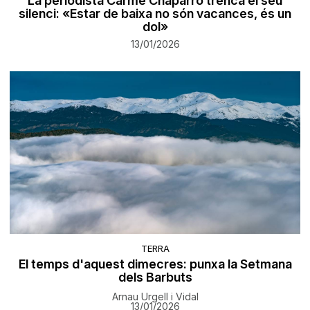
La periodista Carme Chaparro trenca el seu
silenci: «Estar de baixa no són vacances, és un
dol»
13/01/2026
TERRA
El temps d'aquest dimecres: punxa la Setmana
dels Barbuts
Arnau Urgell i Vidal
13/01/2026