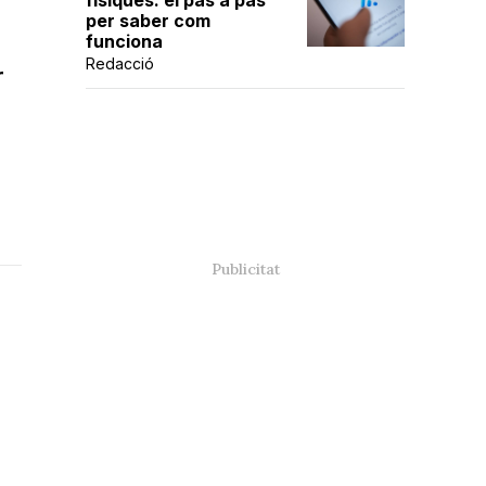
físiques: el pas a pas
per saber com
funciona
Redacció
r