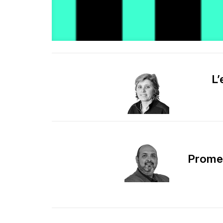
L’
Promes