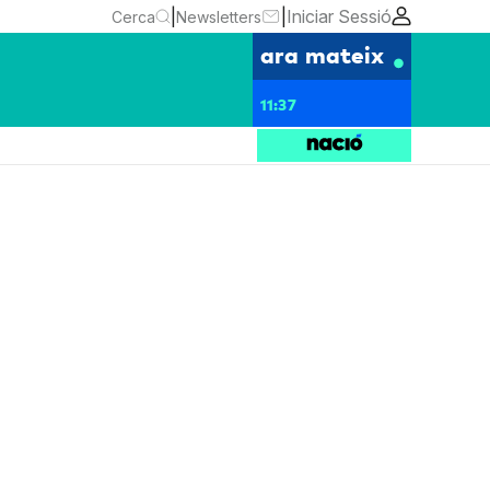
|
|
Iniciar Sessió
Cerca
Newsletters
ara mateix
11:37