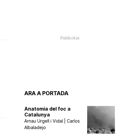
e
ARA A PORTADA
Anatomia del foc a
Catalunya
Arnau Urgell i Vidal | Carlos
Albaladejo