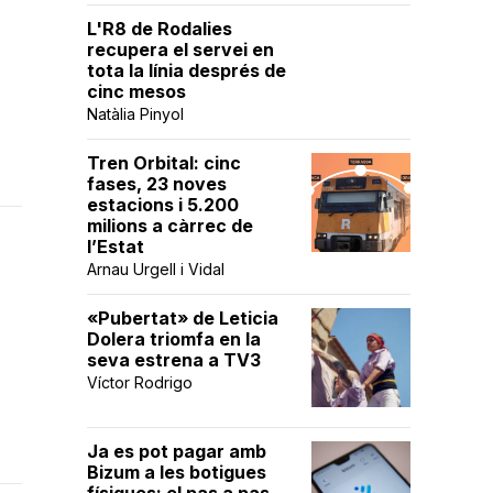
L'R8 de Rodalies
recupera el servei en
tota la línia després de
cinc mesos
Natàlia Pinyol
Tren Orbital: cinc
fases, 23 noves
estacions i 5.200
milions a càrrec de
l’Estat
Arnau Urgell i Vidal
«Pubertat» de Leticia
Dolera triomfa en la
seva estrena a TV3
Víctor Rodrigo
Ja es pot pagar amb
Bizum a les botigues