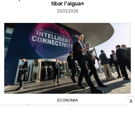
tibar l'aigua»
31/01/2026
ECONOMIA
X
Hoffman vincula el futur del MWC amb
Barcelona, però demana no apujar «massa» la
taxa turística
31/01/2026