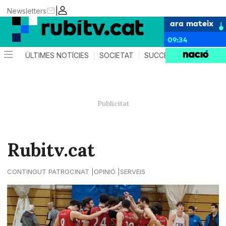
|
Newsletters
ara mateix
09:34
ÚLTIMES NOTÍCIES
SOCIETAT
SUCCESSOS
POLÍTIC
Rubitv.cat
CONTINGUT PATROCINAT
OPINIÓ
SERVEIS