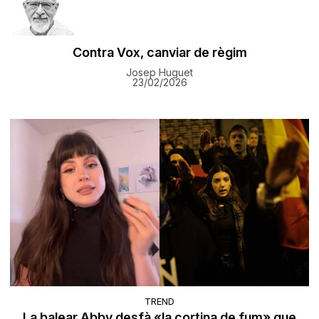
Contra Vox, canviar de règim
Josep Huguet
23/02/2026
TREND
La balear Abby desfà «la cortina de fum» que