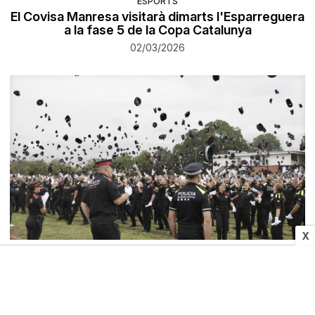
ESPORTS
El Covisa Manresa visitarà dimarts l'Esparreguera
a la fase 5 de la Copa Catalunya
02/03/2026
X
POLÍTICA
Parlon justifica l'augment de pressupost
d'Interior per la inseguretat i les emergències
meteorològiques
02/03/2026