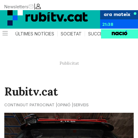
|
Newsletters
ara mateix
21:38
ÚLTIMES NOTÍCIES
SOCIETAT
SUCCESSOS
POLÍTIC
Rubitv.cat
CONTINGUT PATROCINAT
OPINIÓ
SERVEIS