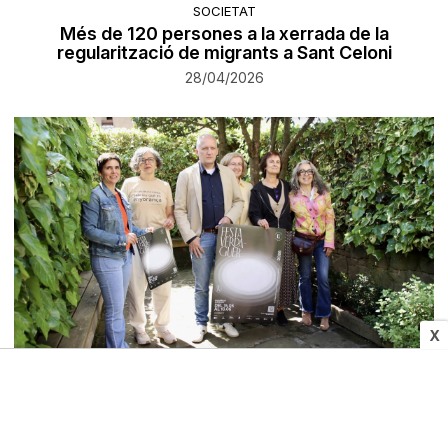
SOCIETAT
Més de 120 persones a la xerrada de la
regularització de migrants a Sant Celoni
28/04/2026
X
CULTURA I MITJANS
Festa Verdaguer 2026: Folgueroles i Barcelona
reivindicaran el poeta «més rebel» amb més de
30 actes