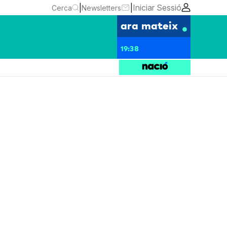
|
|
Iniciar Sessió
Cerca
Newsletters
ara mateix
19:38