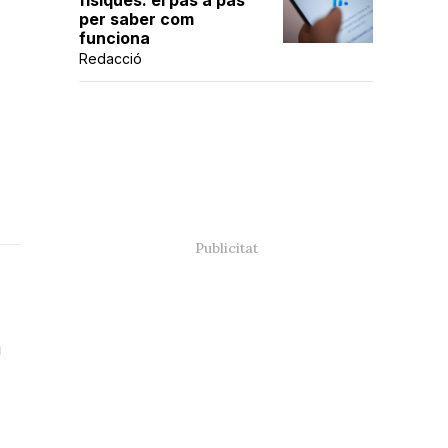
físiques: el pas a pas
per saber com
funciona
Redacció
m