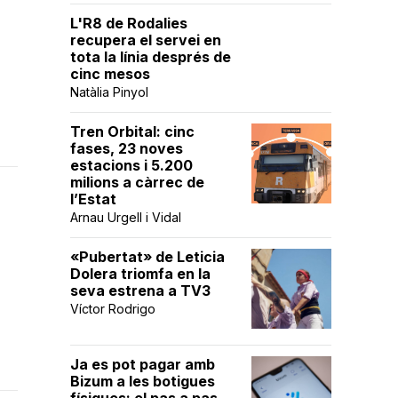
L'R8 de Rodalies
recupera el servei en
tota la línia després de
cinc mesos
Natàlia Pinyol
Tren Orbital: cinc
fases, 23 noves
estacions i 5.200
milions a càrrec de
l’Estat
Arnau Urgell i Vidal
«Pubertat» de Leticia
Dolera triomfa en la
seva estrena a TV3
Víctor Rodrigo
Ja es pot pagar amb
Bizum a les botigues