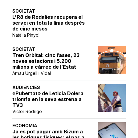
SOCIETAT
L'R8 de Rodalies recupera el
servei en tota la línia després
de cinc mesos
Natàlia Pinyol
SOCIETAT
Tren Orbital: cinc fases, 23
noves estacions i 5.200
milions a càrrec de l’Estat
Arnau Urgell i Vidal
AUDIÈNCIES
«Pubertat» de Leticia Dolera
triomfa en la seva estrena a
TV3
Víctor Rodrigo
ECONOMIA
Ja es pot pagar amb Bizum a
les botigues físiques: el pas a