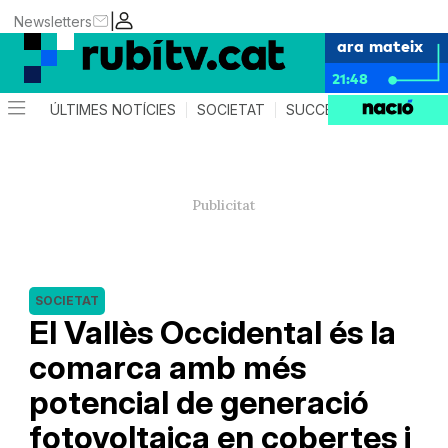
|
Newsletters
ara mateix
21:48
ÚLTIMES NOTÍCIES
SOCIETAT
SUCCESSOS
POLÍTIC
SOCIETAT
El Vallès Occidental és la
comarca amb més
potencial de generació
fotovoltaica en cobertes i