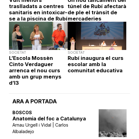
traslladats a centres
túnel de Rubí afectarà
sanitaris en intoxicar-
de ple el trànsit de
se a la piscina de Rubí
mercaderies
SOCIETAT
SOCIETAT
L’Escola Mossèn
Rubí inaugura el curs
Cinto Verdaguer
escolar amb la
arrenca el nou curs
comunitat educativa
amb un grup menys
d’I3
ARA A PORTADA
BOSCOS
Anatomia del foc a Catalunya
Arnau Urgell i Vidal | Carlos
Albaladejo