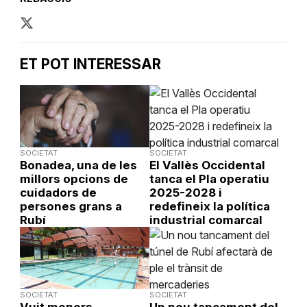
ET POT INTERESSAR
SOCIETAT
SOCIETAT
Bonadea, una de les
El Vallès Occidental
millors opcions de
tanca el Pla operatiu
cuidadors de
2025-2028 i
persones grans a
redefineix la política
Rubí
industrial comarcal
SOCIETAT
SOCIETAT
Vuit menors
Un nou tancament del