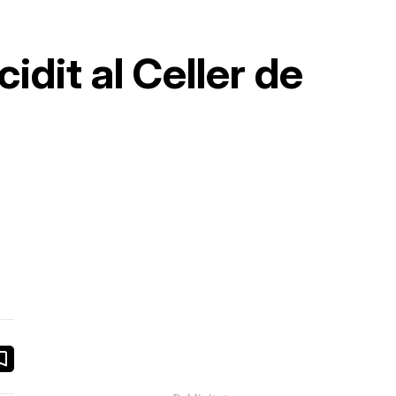
cidit al Celler de
book
ail