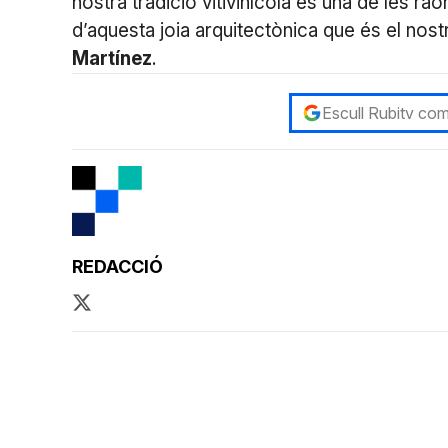
nostra tradició vitivinícola és una de les ra
d’aquesta joia arquitectònica que és el nostr
Martínez
.
Escull Rubitv com
REDACCIÓ