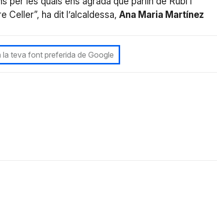
ons per les quals ens agrada que parlin de Rubí i
e Celler”, ha dit l’alcaldessa,
Ana Maria Martínez
 la teva font preferida de Google