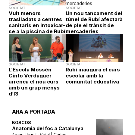
SOCIETAT
SOCIETAT
Vuit menors
Un nou tancament del
traslladats a centres
túnel de Rubí afectarà
sanitaris en intoxicar-
de ple el trànsit de
se a la piscina de Rubí
mercaderies
SOCIETAT
SOCIETAT
L’Escola Mossèn
Rubí inaugura el curs
Cinto Verdaguer
escolar amb la
arrenca el nou curs
comunitat educativa
amb un grup menys
d’I3
ARA A PORTADA
BOSCOS
Anatomia del foc a Catalunya
Arnau Urgell i Vidal | Carlos