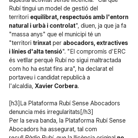
Rubí tingui un model de gestió del
territori
equilibrat, respectuós amb l'entorn
natural i urbà i controlat
", diuen, ja que ja fa
"massa anys" que el municipi té un
"territori
trinxat
per
abocadors, extractives
i línies d'alta tensió
". "El compromís d'ERC
és vetllar perquè Rubí no sigui maltractada
com ho ha estat fins ara", ha declarat el
portaveu i candidat republicà a
l'alcaldia,
Xavier Corbera
.
[h3]La Plataforma Rubí Sense Abocadors
denuncia més irregularitats[/h3]
Per la seva banda, la Plataforma Rubí Sense
Abocadors ha assegurat, tal com
recull
Ràdio Rubí
, que la llicència original
no