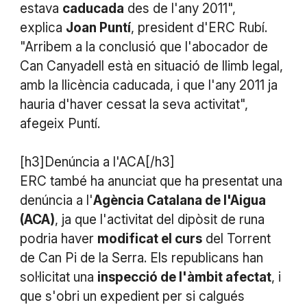
estava
caducada
des de l'any 2011",
explica
Joan Puntí
, president d'ERC Rubí.
"Arribem a la conclusió que l'abocador de
Can Canyadell està en situació de llimb legal,
amb la llicència caducada, i que l'any 2011 ja
hauria d'haver cessat la seva activitat",
afegeix Puntí.
[h3]Denúncia a l'ACA[/h3]
ERC també ha anunciat que ha presentat una
denúncia a l'
Agència Catalana de l'Aigua
(ACA)
, ja que l'activitat del dipòsit de runa
podria haver
modificat el curs
del Torrent
de Can Pi de la Serra. Els republicans han
sol·licitat una
inspecció de l'àmbit afectat
, i
que s'obri un expedient per si calgués