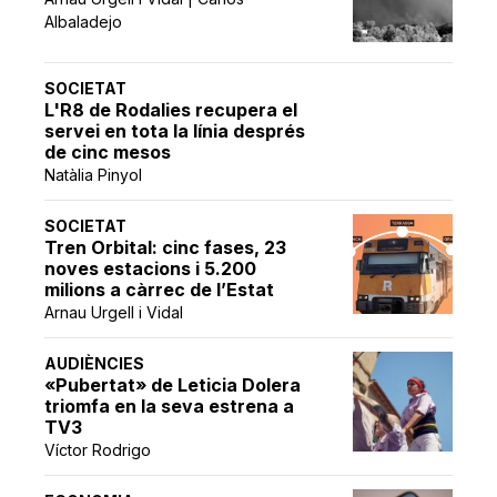
Albaladejo
SOCIETAT
L'R8 de Rodalies recupera el
servei en tota la línia després
de cinc mesos
Natàlia Pinyol
SOCIETAT
Tren Orbital: cinc fases, 23
noves estacions i 5.200
milions a càrrec de l’Estat
Arnau Urgell i Vidal
AUDIÈNCIES
«Pubertat» de Leticia Dolera
triomfa en la seva estrena a
TV3
Víctor Rodrigo