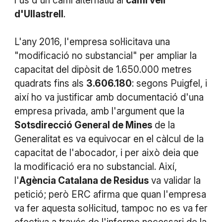
l'ús d'un camí alternatiu al
camí vell
d'Ullastrell
.
L'any 2016, l'empresa sol·licitava una
"modificació no substancial" per ampliar la
capacitat del dipòsit de 1.650.000 metres
quadrats fins als
3.606.180
: segons Puigfel, i
així ho va justificar amb documentació d'una
empresa privada, amb l'argument que la
Sotsdirecció General de Mines
de la
Generalitat es va equivocar en el càlcul de la
capacitat de l'abocador, i per això deia que
la modificació era no substancial. Així,
l'
Agència Catalana de Residus
va validar la
petició; però ERC afirma que quan l'empresa
va fer aquesta sol·licitud, tampoc no es va fer