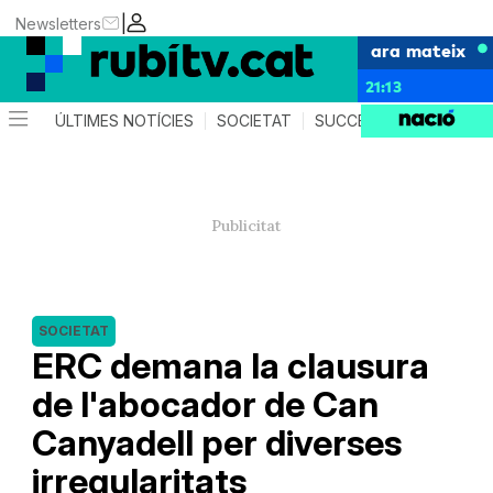
|
Newsletters
ara mateix
21:13
ÚLTIMES NOTÍCIES
SOCIETAT
SUCCESSOS
POLÍTIC
SOCIETAT
ERC demana la clausura
de l'abocador de Can
Canyadell per diverses
irregularitats