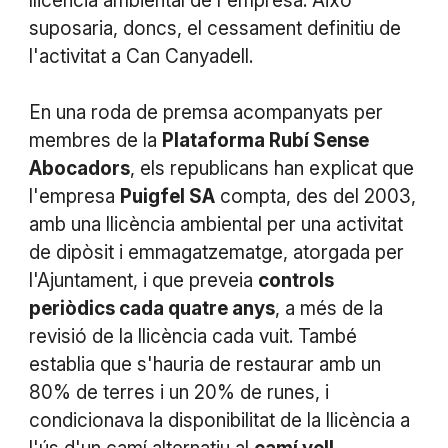
llicència ambiental de l'empresa. Això
suposaria, doncs, el cessament definitiu de
l'activitat a Can Canyadell.
En una roda de premsa acompanyats per
membres de la
Plataforma Rubí Sense
Abocadors
, els republicans han explicat que
l'empresa
Puigfel SA
compta, des del 2003,
amb una llicència ambiental per una activitat
de dipòsit i emmagatzematge, atorgada per
l'Ajuntament, i que preveia
controls
periòdics cada quatre anys
, a més de la
revisió de la llicència cada vuit. També
establia que s'hauria de restaurar amb un
80% de terres i un 20% de runes, i
condicionava la disponibilitat de la llicència a