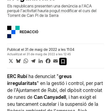
Els republicans presenten una denúncia a l'ACA
perquè l'activitat hauria pogut modificar el curs del
Torrent de Can Pi de la Serra
REDACCIÓ
Publicat el 31 de maig de 2022 a les 11:04
Actualitzat el 31 de maig de 2022 a les 12:45
X
Bluesky
WhatsApp
Telegram
LinkedIn
Facebook
Email
ERC Rubí
ha denunciat "
greus
irregularitats
" en la gestió i control, per part
de l'Ajuntament de Rubí, del dipòsit controlat
de runes de
Can Canyadell
, i han exigit el
seu tancament cautelar i la suspensió de la