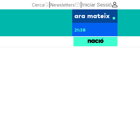
|
|
Iniciar Sessió
Cerca
Newsletters
ara mateix
21:38