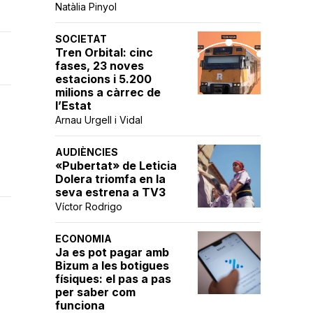
Natàlia Pinyol
SOCIETAT
Tren Orbital: cinc
fases, 23 noves
estacions i 5.200
milions a càrrec de
l’Estat
Arnau Urgell i Vidal
AUDIÈNCIES
«Pubertat» de Leticia
Dolera triomfa en la
seva estrena a TV3
Víctor Rodrigo
ECONOMIA
Ja es pot pagar amb
Bizum a les botigues
físiques: el pas a pas
per saber com
funciona