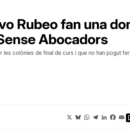
vo Rubeo fan una don
 Sense Abocadors
r les colònies de final de curs i que no han pogut fe
X
Bluesky
WhatsApp
Telegram
LinkedIn
Face
Em