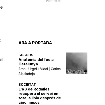
ue
e
ARA A PORTADA
BOSCOS
el
Anatomia del foc a
Catalunya
Arnau Urgell i Vidal | Carlos
Albaladejo
SOCIETAT
L'R8 de Rodalies
recupera el servei en
tota la línia després de
cinc mesos