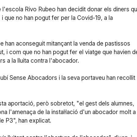
e l'escola Rivo Rubeo han decidit donar els diners q
 i que no han pogut fer per la Covid-19, a la
ue han aconseguit mitançant la venda de pastissos
tut, i com que no han pogut fer el viatge que havien d
 a la lluita contra l'abocador.
Rubí Sense Abocadors i la seva portaveu han recollit 
ta aportació, però sobretot, "el gest dels alumnes,
na l'amenaça de la instal·lació d'un abocador molt a
e P3", han explicat.