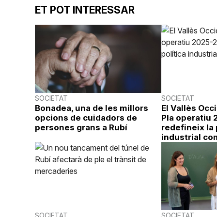
ET POT INTERESSAR
SOCIETAT
SOCIETAT
Bonadea, una de les millors
El Vallès Occ
opcions de cuidadors de
Pla operatiu
persones grans a Rubí
redefineix la 
industrial co
SOCIETAT
SOCIETAT