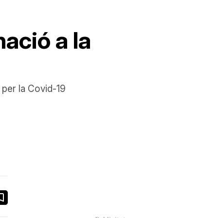
ació a la
r per la Covid-19
book
ail