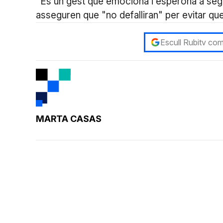
"És un gest que emociona i esperona a seguir
asseguren que "no defalliran" per evitar que 
Escull Rubitv com
MARTA CASAS