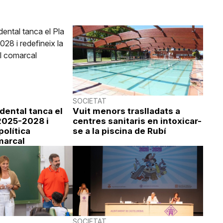
SOCIETAT
idental tanca el
Vuit menors traslladats a
 2025-2028 i
centres sanitaris en intoxicar-
política
se a la piscina de Rubí
marcal
SOCIETAT