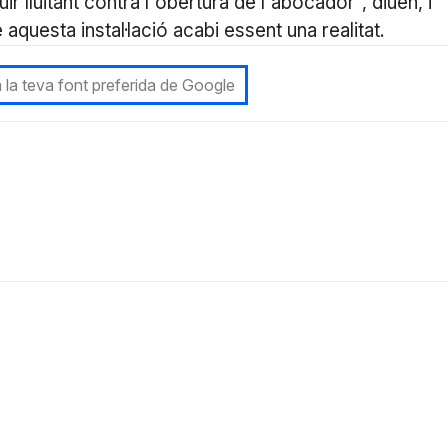
 lluitant contra l'obertura de l'abocador", diuen, i
aquesta instal·lació acabi essent una realitat.
 la teva font preferida de Google