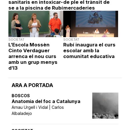
sanitaris en intoxicar-
de ple el trànsit de
se a la piscina de Rubí
mercaderies
SOCIETAT
SOCIETAT
L’Escola Mossèn
Rubí inaugura el curs
Cinto Verdaguer
escolar amb la
arrenca el nou curs
comunitat educativa
amb un grup menys
d’I3
ARA A PORTADA
BOSCOS
Anatomia del foc a Catalunya
Arnau Urgell i Vidal | Carlos
Albaladejo