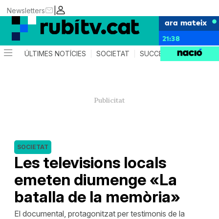
|
Newsletters
ara mateix
21:38
ÚLTIMES NOTÍCIES
SOCIETAT
SUCCESSOS
POLÍTIC
SOCIETAT
Les televisions locals
emeten diumenge «La
batalla de la memòria»
El documental, protagonitzat per testimonis de la