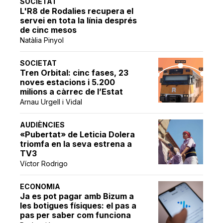
SOCIETAT
L'R8 de Rodalies recupera el
servei en tota la línia després
de cinc mesos
Natàlia Pinyol
SOCIETAT
Tren Orbital: cinc fases, 23
noves estacions i 5.200
milions a càrrec de l’Estat
Arnau Urgell i Vidal
AUDIÈNCIES
«Pubertat» de Leticia Dolera
triomfa en la seva estrena a
TV3
Víctor Rodrigo
ECONOMIA
Ja es pot pagar amb Bizum a
les botigues físiques: el pas a
pas per saber com funciona