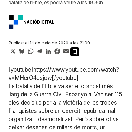
batalla de l’Ebre, es podrà veure a les 18.30h
NACIÓDIGITAL
Publicat el 14 de maig de 2020 a les 21:00
X
Bluesky
WhatsApp
Telegram
LinkedIn
Facebook
Email
[youtube]https://www.youtube.com/watch?
v=MHerO4psjow[/youtube]
La batalla de l’Ebre va ser el combat més
llarg de la Guerra Civil Espanyola. Van ser 115
dies decisius per a la victòria de les tropes
franquistes sobre un exèrcit republicà mal
organitzat i desmoralitzat. Però sobretot va
deixar desenes de milers de morts, un