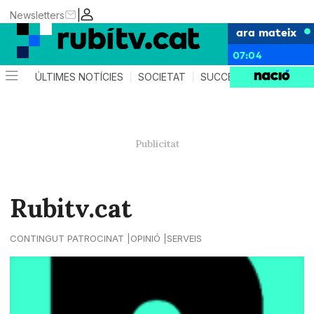
|
Newsletters
ara mateix
07:04
ÚLTIMES NOTÍCIES
SOCIETAT
SUCCESSOS
POLÍTIC
Rubitv.cat
CONTINGUT PATROCINAT
OPINIÓ
SERVEIS