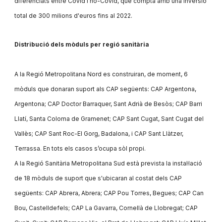
diferenciats entre Covid i no-Covid, que compta amb una inversió
total de 300 milions d'euros fins al 2022.
Distribució dels mòduls per regió sanitària
A la Regió Metropolitana Nord es construiran, de moment, 6
mòduls que donaran suport als CAP següents: CAP Argentona,
Argentona; CAP Doctor Barraquer, Sant Adrià de Besòs; CAP Barri
Llatí, Santa Coloma de Gramenet; CAP Sant Cugat, Sant Cugat del
Vallès; CAP Sant Roc-El Gorg, Badalona, i CAP Sant Llàtzer,
Terrassa. En tots els casos s’ocupa sòl propi.
A la Regió Sanitària Metropolitana Sud està prevista la instal·lació
de 18 mòduls de suport que s'ubicaran al costat dels CAP
següents: CAP Abrera, Abrera; CAP Pou Torres, Begues; CAP Can
Bou, Castelldefels; CAP La Gavarra, Cornellà de Llobregat; CAP