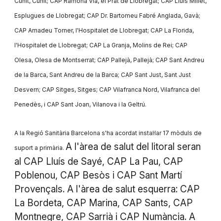
Cunit, Cunit; CAP Ramona Via, el Prat de Llobregat; CAP Lluís Millet,
Esplugues de Llobregat; CAP Dr. Bartomeu Fabré Anglada, Gavà;
CAP Amadeu Torner, l'Hospitalet de Llobregat; CAP La Florida,
l'Hospitalet de Llobregat; CAP La Granja, Molins de Rei; CAP
Olesa, Olesa de Montserrat; CAP Pallejà, Pallejà; CAP Sant Andreu
de la Barca, Sant Andreu de la Barca; CAP Sant Just, Sant Just
Desvern; CAP Sitges, Sitges; CAP Vilafranca Nord, Vilafranca del
Penedès, i CAP Sant Joan, Vilanova i la Geltrú.
A la Regió Sanitària Barcelona s'ha acordat instal·lar 17 mòduls de
A l'àrea de salut del litoral seran
suport a primària.
al CAP Lluís de Sayé, CAP La Pau, CAP
Poblenou, CAP Besòs i CAP Sant Martí
Provençals. A l'àrea de salut esquerra: CAP
La Bordeta, CAP Marina, CAP Sants, CAP
Montnegre, CAP Sarrià i CAP Numància. A