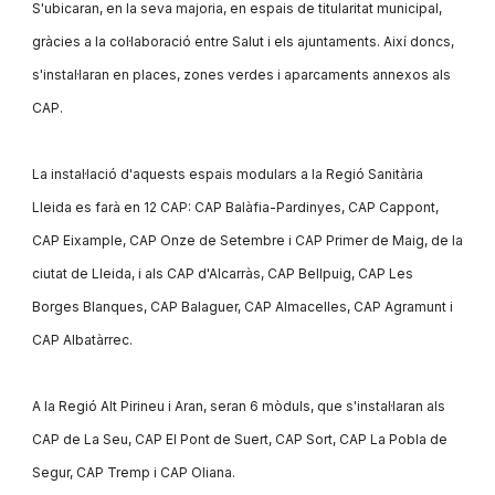
S'ubicaran, en la seva majoria, en espais de titularitat municipal,
gràcies a la col·laboració entre Salut i els ajuntaments. Així doncs,
s'instal·laran en places, zones verdes i aparcaments annexos als
CAP.
La instal·lació d'aquests espais modulars a la Regió Sanitària
Lleida es farà en 12 CAP: CAP Balàfia-Pardinyes, CAP Cappont,
CAP Eixample, CAP Onze de Setembre i CAP Primer de Maig, de la
ciutat de Lleida, i als CAP d'Alcarràs, CAP Bellpuig, CAP Les
Borges Blanques, CAP Balaguer, CAP Almacelles, CAP Agramunt i
CAP Albatàrrec.
A la Regió Alt Pirineu i Aran, seran 6 mòduls, que s'instal·laran als
CAP de La Seu, CAP El Pont de Suert, CAP Sort, CAP La Pobla de
Segur, CAP Tremp i CAP Oliana.