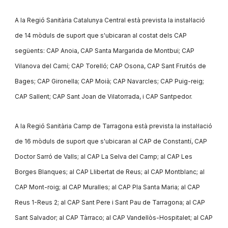
A la Regió Sanitària Catalunya Central està prevista la instal·lació
de 14 mòduls de suport que s'ubicaran al costat dels CAP
següents: CAP Anoia, CAP Santa Margarida de Montbui; CAP
Vilanova del Camí; CAP Torelló; CAP Osona, CAP Sant Fruitós de
Bages; CAP Gironella; CAP Moià; CAP Navarcles; CAP Puig-reig;
CAP Sallent; CAP Sant Joan de Vilatorrada, i CAP Santpedor.
A la Regió Sanitària Camp de Tarragona està prevista la instal·lació
de 16 mòduls de suport que s'ubicaran al CAP de Constantí, CAP
Doctor Sarró de Valls; al CAP La Selva del Camp; al CAP Les
Borges Blanques; al CAP Llibertat de Reus; al CAP Montblanc; al
CAP Mont-roig; al CAP Muralles; al CAP Pla Santa Maria; al CAP
Reus 1-Reus 2; al CAP Sant Pere i Sant Pau de Tarragona; al CAP
Sant Salvador; al CAP Tàrraco; al CAP Vandellòs-Hospitalet; al CAP