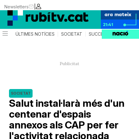
|
Newsletters
ara mateix
21:41
ÚLTIMES NOTÍCIES
SOCIETAT
SUCCESSOS
POLÍTIC
SOCIETAT
Salut instal·larà més d'un
centenar d'espais
annexos als CAP per fer
l'activitat relacionada