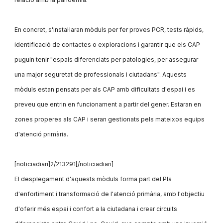
En concret, s'instal·laran mòduls per fer proves PCR, tests ràpids,
identificació de contactes o exploracions i garantir que els CAP
puguin tenir "espais diferenciats per patologies, per assegurar
una major seguretat de professionals i ciutadans". Aquests
mòduls estan pensats per als CAP amb dificultats d'espai i es
preveu que entrin en funcionament a partir del gener. Estaran en
zones properes als CAP i seran gestionats pels mateixos equips
d'atenció primària.
[noticiadiari]2/213291[/noticiadiari]
El desplegament d'aquests mòduls forma part del Pla
d'enfortiment i transformació de l'atenció primària, amb l'objectiu
d'oferir més espai i confort a la ciutadana i crear circuits