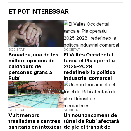
ET POT INTERESSAR
SOCIETAT
SOCIETAT
Bonadea, una de les
El Vallès Occidental
millors opcions de
tanca el Pla operatiu
cuidadors de
2025-2028 i
persones grans a
redefineix la política
Rubí
industrial comarcal
SOCIETAT
SOCIETAT
Vuit menors
Un nou tancament del
traslladats a centres
túnel de Rubí afectarà
sanitaris en intoxicar-
de ple el trànsit de