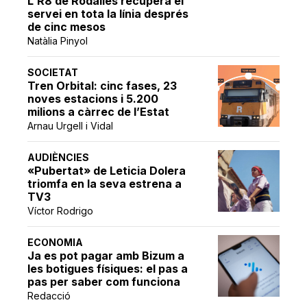
L'R8 de Rodalies recupera el
servei en tota la línia després
de cinc mesos
Natàlia Pinyol
SOCIETAT
Tren Orbital: cinc fases, 23
noves estacions i 5.200
milions a càrrec de l’Estat
Arnau Urgell i Vidal
AUDIÈNCIES
«Pubertat» de Leticia Dolera
triomfa en la seva estrena a
TV3
Víctor Rodrigo
ECONOMIA
Ja es pot pagar amb Bizum a
les botigues físiques: el pas a
pas per saber com funciona
Redacció