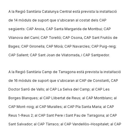
A la Regió Sanitària Catalunya Central està prevista la instal·lació
de 14 mòduls de suport que s'ubicaran al costat dels CAP
següents: CAP Anoia, CAP Santa Margarida de Montbui; CAP
Vilanova del Camí; CAP Torelló; CAP Osona, CAP Sant Fruitós de
Bages; CAP Gironella; CAP Moià; CAP Navarcles; CAP Puig-reig;
CAP Sallent; CAP Sant Joan de Vilatorrada, i CAP Santpedor.
A la Regió Sanitària Camp de Tarragona està prevista la instal·lació
de 16 mòduls de suport que s'ubicaran al CAP de Constantí, CAP
Doctor Sarró de Valls; al CAP La Selva del Camp; al CAP Les
Borges Blanques; al CAP Llibertat de Reus; al CAP Montblanc; al
CAP Mont-roig; al CAP Muralles; al CAP Pla Santa Maria; al CAP
Reus 1-Reus 2; al CAP Sant Pere i Sant Pau de Tarragona; al CAP
Sant Salvador; al CAP Tàrraco; al CAP Vandellòs-Hospitalet; al CAP