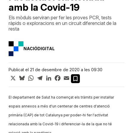
amb la Covid-19
Els mòduls serviran per fer les proves PCR, tests
ràpids o exploracions en un circuit diferenciat de la
resta
NACIÓDIGITAL
Publicat el 21 de desembre de 2020 a les 09:30
X
Bluesky
WhatsApp
Telegram
LinkedIn
Facebook
Email
El departament de Salut ha començat els tràmits per instal·lar
espais annexos a més d'un centenar de centres d'atenció
primària (CAP) de tot Catalunya per poder-hi fer l'activitat
relacionada amb la Covid-19 i diferenciar-la de la que no té
relació amb la pandèmia.