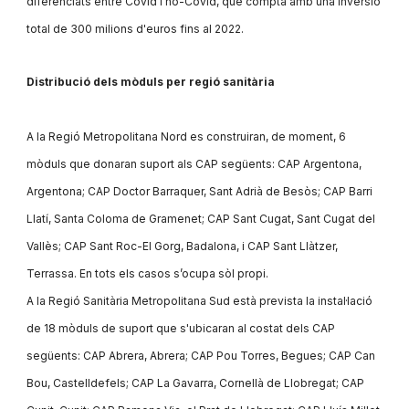
diferenciats entre Covid i no-Covid, que compta amb una inversió
total de 300 milions d'euros fins al 2022.
Distribució dels mòduls per regió sanitària
A la Regió Metropolitana Nord es construiran, de moment, 6
mòduls que donaran suport als CAP següents: CAP Argentona,
Argentona; CAP Doctor Barraquer, Sant Adrià de Besòs; CAP Barri
Llatí, Santa Coloma de Gramenet; CAP Sant Cugat, Sant Cugat del
Vallès; CAP Sant Roc-El Gorg, Badalona, i CAP Sant Llàtzer,
Terrassa. En tots els casos s’ocupa sòl propi.
A la Regió Sanitària Metropolitana Sud està prevista la instal·lació
de 18 mòduls de suport que s'ubicaran al costat dels CAP
següents: CAP Abrera, Abrera; CAP Pou Torres, Begues; CAP Can
Bou, Castelldefels; CAP La Gavarra, Cornellà de Llobregat; CAP