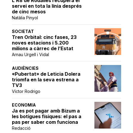
L'R8 de Rodalies recupera el
servei en tota la línia després
de cinc mesos
Natàlia Pinyol
SOCIETAT
Tren Orbital: cinc fases, 23
noves estacions i 5.200
milions a càrrec de l’Estat
Arnau Urgell i Vidal
AUDIÈNCIES
«Pubertat» de Leticia Dolera
triomfa en la seva estrena a
TV3
Víctor Rodrigo
ECONOMIA
Ja es pot pagar amb Bizum a
les botigues físiques: el pas a
pas per saber com funciona
Redacció