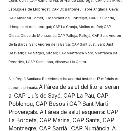
Cunit, Cunit; CAP Ramona Via, el Prat de Llobregat; CAP Lluís Millet,
Esplugues de Llobregat; CAP Dr. Bartomeu Fabré Anglada, Gavà;
CAP Amadeu Torner, l'Hospitalet de Llobregat; CAP La Florida,
l'Hospitalet de Llobregat; CAP La Granja, Molins de Rei; CAP
Olesa, Olesa de Montserrat; CAP Pallejà, Pallejà; CAP Sant Andreu
de la Barca, Sant Andreu de la Barca; CAP Sant Just, Sant Just
Desvern; CAP Sitges, Sitges; CAP Vilafranca Nord, Vilafranca del
Penedès, i CAP Sant Joan, Vilanova i la Geltrú.
A la Regió Sanitària Barcelona s'ha acordat instal·lar 17 mòduls de
A l'àrea de salut del litoral seran
suport a primària.
al CAP Lluís de Sayé, CAP La Pau, CAP
Poblenou, CAP Besòs i CAP Sant Martí
Provençals. A l'àrea de salut esquerra: CAP
La Bordeta, CAP Marina, CAP Sants, CAP
Montnegre, CAP Sarrià i CAP Numància. A