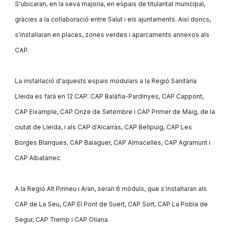
S'ubicaran, en la seva majoria, en espais de titularitat municipal,
gràcies a la col·laboració entre Salut i els ajuntaments. Així doncs,
s'instal·laran en places, zones verdes i aparcaments annexos als
CAP.
La instal·lació d'aquests espais modulars a la Regió Sanitària
Lleida es farà en 12 CAP: CAP Balàfia-Pardinyes, CAP Cappont,
CAP Eixample, CAP Onze de Setembre i CAP Primer de Maig, de la
ciutat de Lleida, i als CAP d'Alcarràs, CAP Bellpuig, CAP Les
Borges Blanques, CAP Balaguer, CAP Almacelles, CAP Agramunt i
CAP Albatàrrec.
A la Regió Alt Pirineu i Aran, seran 6 mòduls, que s'instal·laran als
CAP de La Seu, CAP El Pont de Suert, CAP Sort, CAP La Pobla de
Segur, CAP Tremp i CAP Oliana.