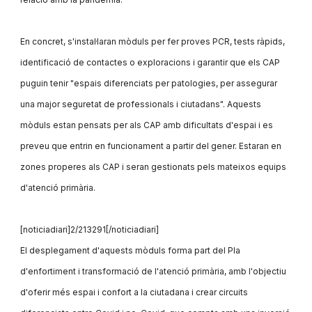
En concret, s'instal·laran mòduls per fer proves PCR, tests ràpids,
identificació de contactes o exploracions i garantir que els CAP
puguin tenir "espais diferenciats per patologies, per assegurar
una major seguretat de professionals i ciutadans". Aquests
mòduls estan pensats per als CAP amb dificultats d'espai i es
preveu que entrin en funcionament a partir del gener. Estaran en
zones properes als CAP i seran gestionats pels mateixos equips
d'atenció primària.
[noticiadiari]2/213291[/noticiadiari]
El desplegament d'aquests mòduls forma part del Pla
d'enfortiment i transformació de l'atenció primària, amb l'objectiu
d'oferir més espai i confort a la ciutadana i crear circuits