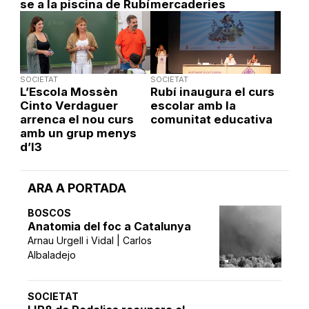
se a la piscina de Rubí
mercaderies
SOCIETAT
SOCIETAT
L’Escola Mossèn
Rubí inaugura el curs
Cinto Verdaguer
escolar amb la
arrenca el nou curs
comunitat educativa
amb un grup menys
d’I3
ARA A PORTADA
BOSCOS
Anatomia del foc a Catalunya
Arnau Urgell i Vidal | Carlos
Albaladejo
SOCIETAT