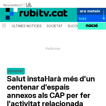
|
Newsletters
ara mateix
11:55
ÚLTIMES NOTÍCIES
SOCIETAT
SUCCESSOS
POLÍTIC
SOCIETAT
Salut instal·larà més d'un
centenar d'espais
annexos als CAP per fer
l'activitat relacionada