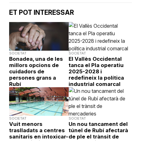
ET POT INTERESSAR
SOCIETAT
SOCIETAT
Bonadea, una de les
El Vallès Occidental
millors opcions de
tanca el Pla operatiu
cuidadors de
2025-2028 i
persones grans a
redefineix la política
Rubí
industrial comarcal
SOCIETAT
SOCIETAT
Vuit menors
Un nou tancament del
traslladats a centres
túnel de Rubí afectarà
sanitaris en intoxicar-
de ple el trànsit de