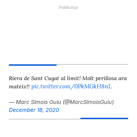
Riera de Sant Cugat al límit! Molt perillosa ara
pic.twitter.com/0PkMGkH8nL
mateix!!
— Marc Simois Guiu (@MarcSimoisGuiu)
December 18, 2020