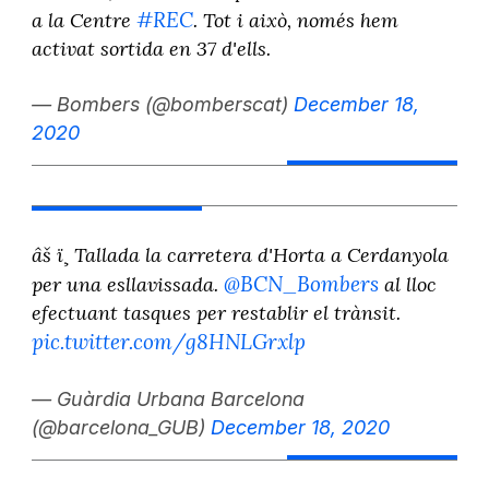
#REC
a la Centre
. Tot i això, només hem
activat sortida en 37 d'ells.
— Bombers (@bomberscat)
December 18,
2020
âš ï¸ Tallada la carretera d'Horta a Cerdanyola
@BCN_Bombers
per una esllavissada.
al lloc
efectuant tasques per restablir el trànsit.
pic.twitter.com/g8HNLGrxlp
— Guàrdia Urbana Barcelona
(@barcelona_GUB)
December 18, 2020