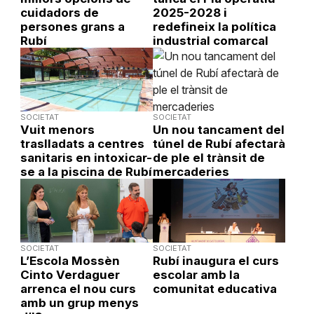
cuidadors de
2025-2028 i
persones grans a
redefineix la política
Rubí
industrial comarcal
SOCIETAT
SOCIETAT
Vuit menors
Un nou tancament del
traslladats a centres
túnel de Rubí afectarà
sanitaris en intoxicar-
de ple el trànsit de
se a la piscina de Rubí
mercaderies
SOCIETAT
SOCIETAT
L’Escola Mossèn
Rubí inaugura el curs
Cinto Verdaguer
escolar amb la
arrenca el nou curs
comunitat educativa
amb un grup menys