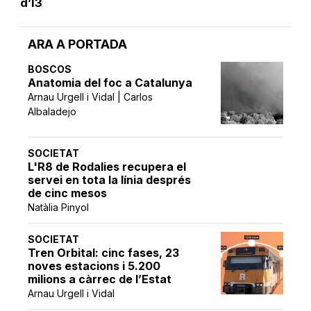
d’I3
ARA A PORTADA
BOSCOS
Anatomia del foc a Catalunya
Arnau Urgell i Vidal | Carlos
Albaladejo
SOCIETAT
L'R8 de Rodalies recupera el
servei en tota la línia després
de cinc mesos
Natàlia Pinyol
SOCIETAT
Tren Orbital: cinc fases, 23
noves estacions i 5.200
milions a càrrec de l’Estat
Arnau Urgell i Vidal