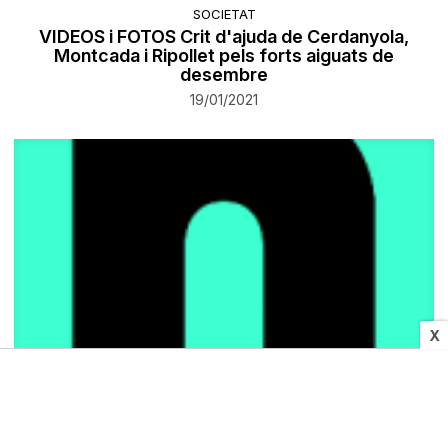
SOCIETAT
VIDEOS i FOTOS Crit d'ajuda de Cerdanyola,
Montcada i Ripollet pels forts aiguats de
desembre
19/01/2021
X
SOCIETAT
Un matrimoni d'edat avançada, ferit després de
bolcar el seu vehicle a la C-16