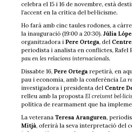
celebra el 15 i 16 de novembre, està dest
l’accent en la crítica del bel·licisme.
Ho farà amb cinc taules rodones, a càrre
la inauguració (19:00 a 20:30).
Júlia Lópe
organitzadora i
Pere Ortega
, del
Centre
periodista i analista en conflictes, Rafe
pau en les relacions internacionals
.
Dissabte 16,
Pere Ortega
repetirà, en aqu
pau i economia, amb la conferència
La re
investigadora i presidenta del
Centre De
relleu amb la proposta
El creixent bel·lic
política de rearmament que ha impleme
La veterana
Teresa Aranguren
, periodi
Mitjà
, oferirà la seva interpretació del