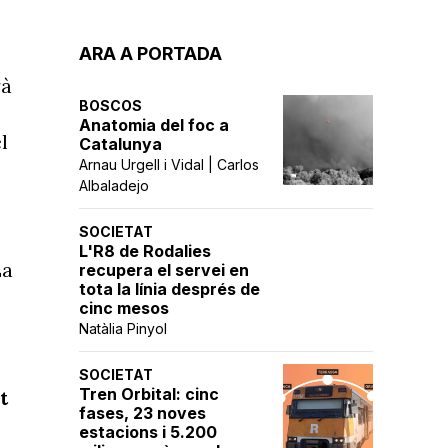
ARA A PORTADA
rà
BOSCOS
Anatomia del foc a
l
Catalunya
Arnau Urgell i Vidal | Carlos
Albaladejo
SOCIETAT
L'R8 de Rodalies
La
recupera el servei en
tota la línia després de
cinc mesos
Natàlia Pinyol
SOCIETAT
Tren Orbital: cinc
t
fases, 23 noves
estacions i 5.200