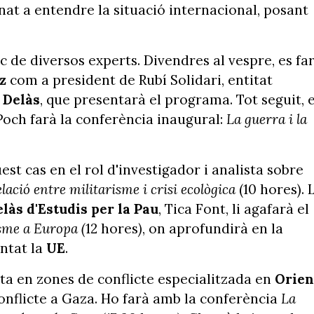
inat a entendre la situació internacional, posant
c de diversos experts. Divendres al vespre, es fa
z
com a president de Rubí Solidari, entitat
 Delàs
, que presentarà el programa. Tot seguit, e
l Poch farà la conferència inaugural:
La guerra i la
est cas en el rol d'investigador i analista sobre
lació entre militarisme i crisi ecològica
(10 hores). 
làs d'Estudis per la Pau
, Tica Font, li agafarà el
isme a Europa (
12 hores
)
, on aprofundirà en la
ntat la
UE
.
sta en zones de conflicte especialitzada en
Orien
 conflicte a Gaza. Ho farà amb la conferència
La