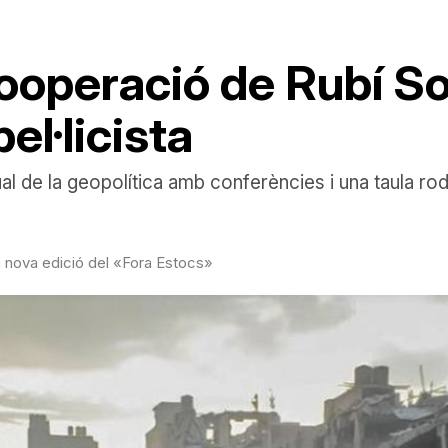
ooperació de Rubí Sol
el·licista
ual de la geopolítica amb conferències i una taula ro
la nova edició del «Fora Estocs»