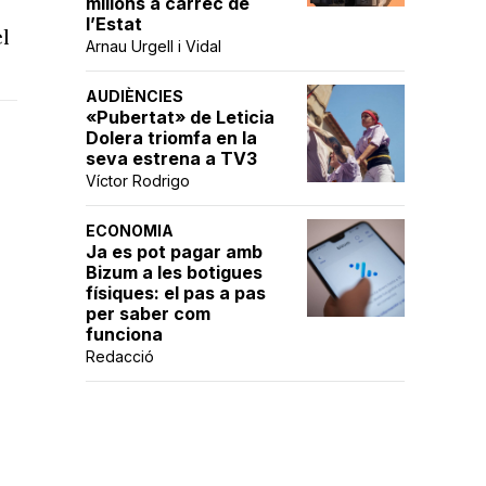
milions a càrrec de
l’Estat
el
Arnau Urgell i Vidal
AUDIÈNCIES
«Pubertat» de Leticia
Dolera triomfa en la
seva estrena a TV3
Víctor Rodrigo
ECONOMIA
Ja es pot pagar amb
Bizum a les botigues
físiques: el pas a pas
per saber com
funciona
Redacció