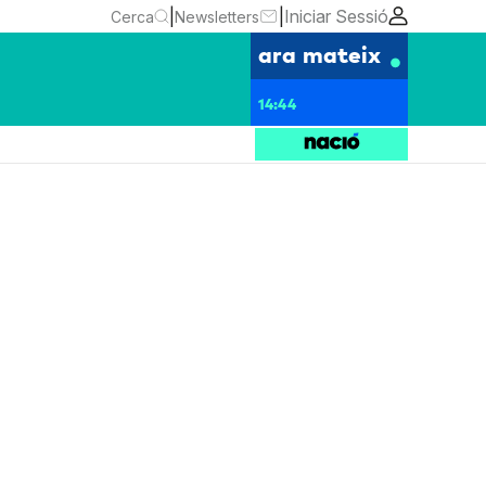
|
|
Iniciar Sessió
Cerca
Newsletters
ara mateix
14:44