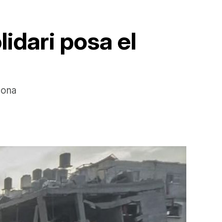
idari posa el
dona