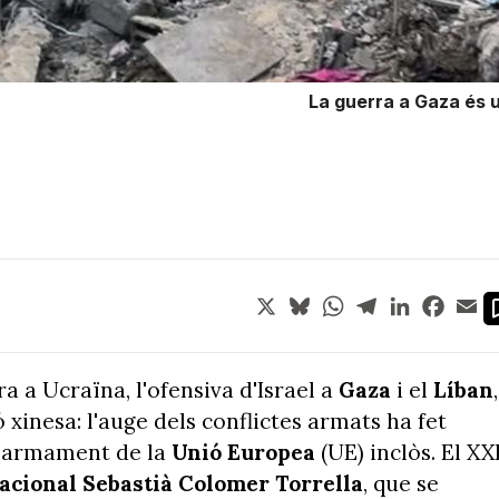
La guerra a Gaza és u
X
Bluesky
WhatsApp
Telegram
LinkedIn
Face
Em
a a Ucraïna, l'ofensiva d'Israel a
Gaza
i el
Líban
,
 xinesa: l'auge dels conflictes armats ha fet
 rearmament de la
Unió Europea
(UE) inclòs. El XXI
nacional Sebastià Colomer Torrella
, que se