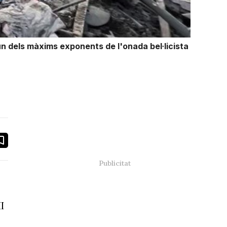
n dels màxims exponents de l'onada bel·licista
book
ail
I