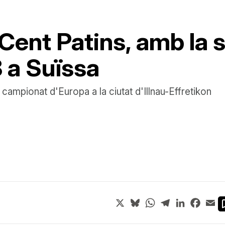
Cent Patins, amb la 
 a Suïssa
 campionat d'Europa a la ciutat d'Illnau-Effretikon
X
Bluesky
WhatsApp
Telegram
LinkedIn
Face
Em