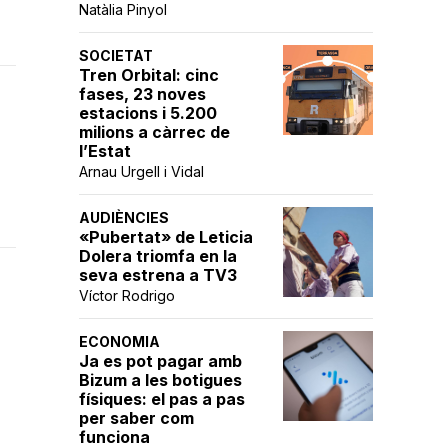
Natàlia Pinyol
SOCIETAT
Tren Orbital: cinc
fases, 23 noves
estacions i 5.200
milions a càrrec de
l’Estat
Arnau Urgell i Vidal
AUDIÈNCIES
«Pubertat» de Leticia
Dolera triomfa en la
seva estrena a TV3
Víctor Rodrigo
ECONOMIA
Ja es pot pagar amb
Bizum a les botigues
físiques: el pas a pas
per saber com
funciona