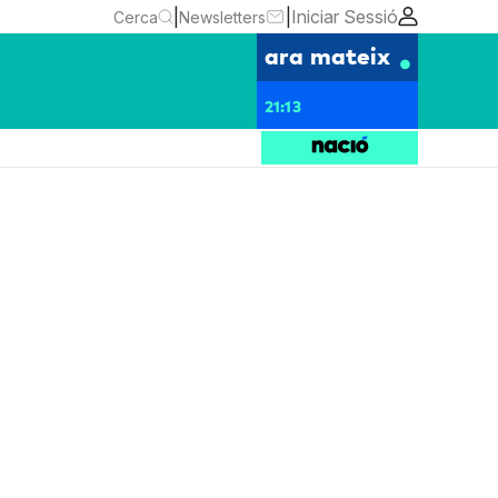
|
|
Iniciar Sessió
Cerca
Newsletters
ara mateix
21:13