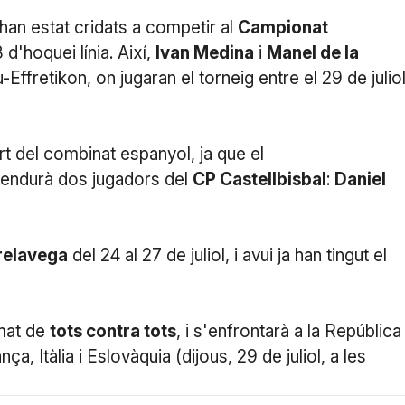
han estat cridats a competir al
Campionat
d'hoquei línia. Així,
Ivan Medina
i
Manel de la
au-Effretikon, on jugaran el torneig entre el 29 de juliol
t del combinat espanyol, ja que el
'endurà dos jugadors del
CP Castellbisbal
:
Daniel
relavega
del 24 al 27 de juliol, i avui ja han tingut el
rmat de
tots contra tots
, i s'enfrontarà a la República
ça, Itàlia i Eslovàquia (dijous, 29 de juliol, a les