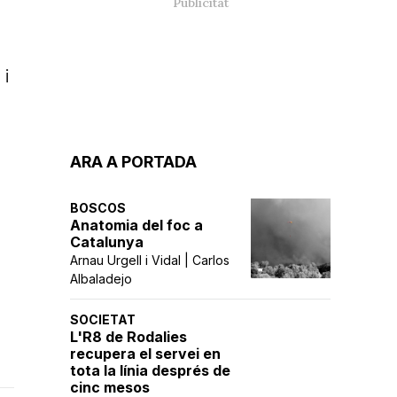
 i
ARA A PORTADA
BOSCOS
Anatomia del foc a
Catalunya
Arnau Urgell i Vidal | Carlos
Albaladejo
SOCIETAT
L'R8 de Rodalies
recupera el servei en
tota la línia després de
cinc mesos