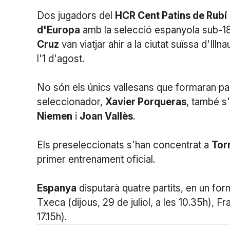
Dos jugadors del
HCR Cent Patins de Rubí
d'Europa
amb la selecció espanyola sub-18 
Cruz
van viatjar ahir a la ciutat suïssa d'Illn
l'1 d'agost.
No són els únics vallesans que formaran par
seleccionador,
Xavier Porqueras
, també s
Niemen
i
Joan Vallès
.
Els preseleccionats s'han concentrat a
Tor
primer entrenament oficial.
Espanya
disputarà quatre partits, en un fo
Txeca (dijous, 29 de juliol, a les 10.35h), Fran
17.15h).