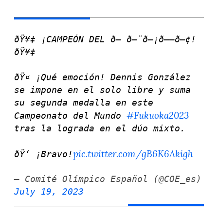
ðŸ¥‡ ¡CAMPEÓN DEL ð— ð—¨ð—¡ð——ð—¢!
ðŸ¥‡
ðŸ¤­ ¡Qué emoción! Dennis González
se impone en el solo libre y suma
su segunda medalla en este
#Fukuoka2023
Campeonato del Mundo
tras la lograda en el dúo mixto.
pic.twitter.com/gB6K6Akigh
ðŸ‘ ¡Bravo!
— Comité Olímpico Español (@COE_es)
July 19, 2023