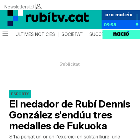
|
Newsletters
ara mateix
09:58
ÚLTIMES NOTÍCIES
SOCIETAT
SUCCESSOS
POLÍTIC
ESPORTS
El nedador de Rubí Dennis
González s'endúu tres
medalles de Fukuoka
S'ha penjat un or en l'exercici en solitari lliure, una