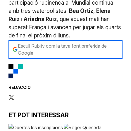
participació rubinenca al Mundial continua
amb tres waterpolistes:
Bea Ortiz
,
Elena
Ruiz
i
Ariadna Ruiz
, que aquest matí han
superat França i avancen per jugar els quarts
de final el pròxim dilluns.
Escull Rubitv com la teva font preferida de
Google
REDACCIÓ
ET POT INTERESSAR