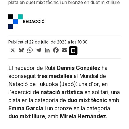
plata en duet mixt tècnic i un bronze en duet mixt lliure
REDACCIÓ
Publicat el 22 de juliol de 2023 a les 10:30
X
Bluesky
WhatsApp
Telegram
LinkedIn
Facebook
Email
El nedador de Rubí
Dennis González
ha
aconseguit
tres medalles
al Mundial de
Natació de Fukuoka (Japó): una d'or, en
l'exercici de
natació artística
en solitari, una
plata en la categoria de
duo mixt tècnic
amb
Emma García
i un bronze en la categoria
duo mixt lliure
, amb
Mireia Hernández
.