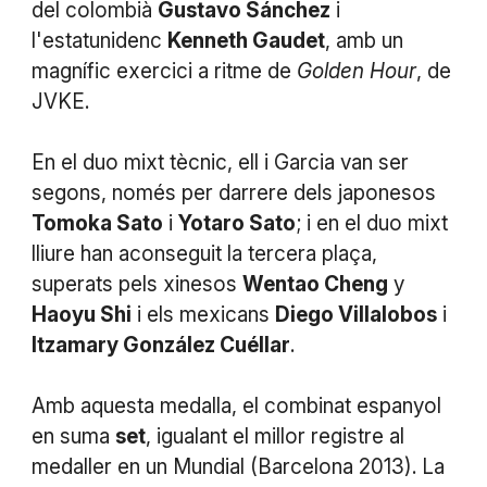
del colombià
Gustavo Sánchez
i
l'estatunidenc
Kenneth Gaudet
, amb un
magnífic exercici a ritme de
Golden Hour
, de
JVKE.
En el duo mixt tècnic, ell i Garcia van ser
segons, només per darrere dels japonesos
Tomoka Sato
i
Yotaro
Sato
; i en el duo mixt
lliure han aconseguit la tercera plaça,
superats pels xinesos
Wentao Cheng
y
Haoyu Shi
i els mexicans
Diego Villalobos
i
Itzamary González Cuéllar
.
Amb aquesta medalla, el combinat espanyol
en suma
set
, igualant el millor registre al
medaller en un Mundial (Barcelona 2013). La