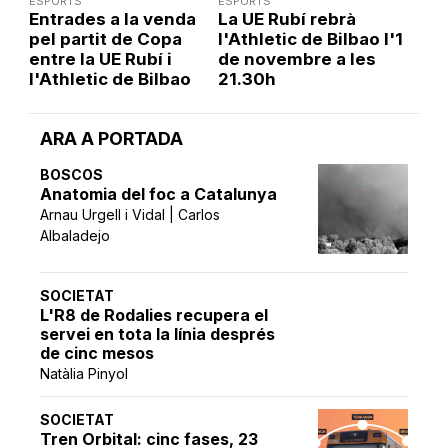
ESPORTS
ESPORTS
Entrades a la venda
La UE Rubí rebrà
pel partit de Copa
l'Athletic de Bilbao l'1
entre la UE Rubí i
de novembre a les
l'Athletic de Bilbao
21.30h
ARA A PORTADA
BOSCOS
Anatomia del foc a Catalunya
Arnau Urgell i Vidal | Carlos
Albaladejo
SOCIETAT
L'R8 de Rodalies recupera el
servei en tota la línia després
de cinc mesos
Natàlia Pinyol
SOCIETAT
Tren Orbital: cinc fases, 23