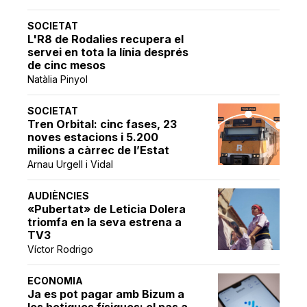
SOCIETAT
L'R8 de Rodalies recupera el
servei en tota la línia després
de cinc mesos
Natàlia Pinyol
SOCIETAT
Tren Orbital: cinc fases, 23
noves estacions i 5.200
milions a càrrec de l’Estat
Arnau Urgell i Vidal
AUDIÈNCIES
«Pubertat» de Leticia Dolera
triomfa en la seva estrena a
TV3
Víctor Rodrigo
ECONOMIA
Ja es pot pagar amb Bizum a
les botigues físiques: el pas a