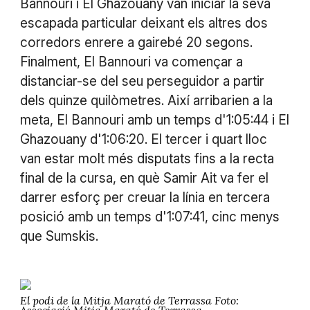
Bannouri i El Ghazouany van iniciar la seva
escapada particular deixant els altres dos
corredors enrere a gairebé 20 segons.
Finalment, El Bannouri va començar a
distanciar-se del seu perseguidor a partir
dels quinze quilòmetres. Així arribarien a la
meta, El Bannouri amb un temps d'1:05:44 i El
Ghazouany d'1:06:20. El tercer i quart lloc
van estar molt més disputats fins a la recta
final de la cursa, en què Samir Ait va fer el
darrer esforç per creuar la línia en tercera
posició amb un temps d'1:07:41, cinc menys
que Sumskis.
El podi de la Mitja Marató de Terrassa Foto:
Associació Mitja Marató de Terrassa