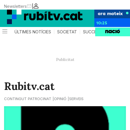
|
Newsletters
ara mateix
10:25
ÚLTIMES NOTÍCIES
SOCIETAT
SUCCESSOS
POLÍTIC
Rubitv.cat
CONTINGUT PATROCINAT
OPINIÓ
SERVEIS