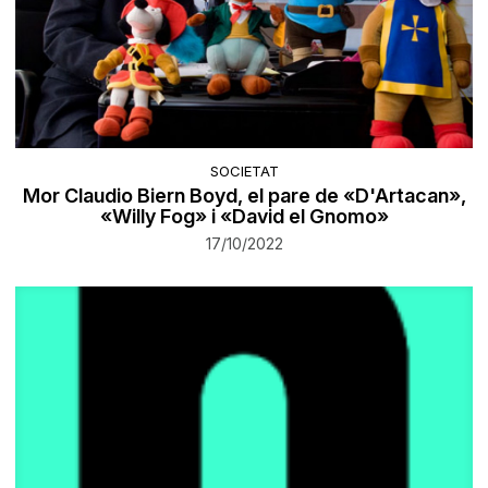
SOCIETAT
Mor Claudio Biern Boyd, el pare de «D'Artacan»,
«Willy Fog» i «David el Gnomo»
17/10/2022