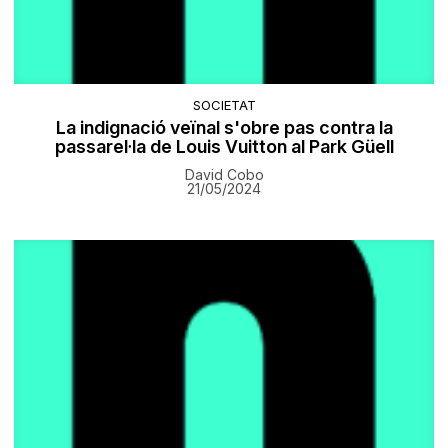
SOCIETAT
La indignació veïnal s'obre pas contra la
passarel·la de Louis Vuitton al Park Güell
David Cobo
21/05/2024