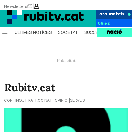
|
Newsletters
ara mateix
08:52
ÚLTIMES NOTÍCIES
SOCIETAT
SUCCESSOS
POLÍTIC
Rubitv.cat
CONTINGUT PATROCINAT
OPINIÓ
SERVEIS