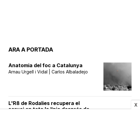
ARA A PORTADA
Anatomia del foc a Catalunya
Arnau Urgell i Vidal | Carlos Albaladejo
L'R8 de Rodalies recupera el
X
servei en tota la línia després de
cinc mesos
Natàlia Pinyol
Tren Orbital: cinc fases, 23