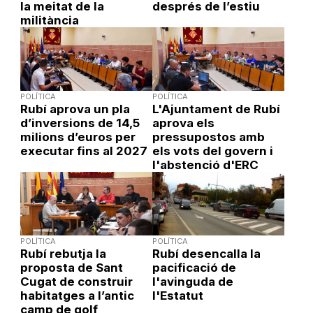
la meitat de la
després de l’estiu
militància
POLÍTICA
POLÍTICA
Rubí aprova un pla
L'Ajuntament de Rubí
d’inversions de 14,5
aprova els
milions d’euros per
pressupostos amb
executar fins al 2027
els vots del govern i
l'abstenció d'ERC
POLÍTICA
POLÍTICA
Rubí rebutja la
Rubí desencalla la
proposta de Sant
pacificació de
Cugat de construir
l'avinguda de
habitatges a l’antic
l'Estatut
camp de golf