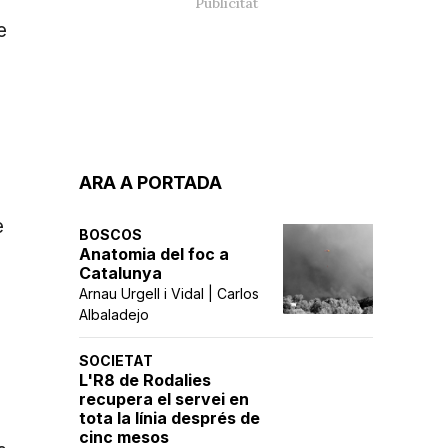
e
ARA A PORTADA
e
BOSCOS
.
Anatomia del foc a
Catalunya
Arnau Urgell i Vidal | Carlos
Albaladejo
SOCIETAT
L'R8 de Rodalies
recupera el servei en
tota la línia després de
cinc mesos