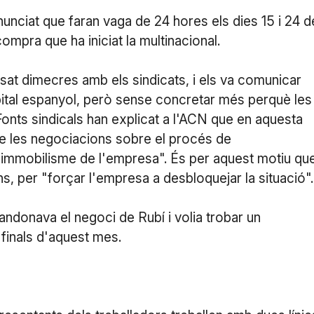
nunciat que faran vaga de 24 hores els dies 15 i 24 d
mpra que ha iniciat la multinacional.
ssat dimecres amb els sindicats, i els va comunicar
ital espanyol, però sense concretar més perquè les
Fonts sindicals han explicat a l'ACN que en aquesta
ue les negociacions sobre el procés de
l'immobilisme de l'empresa". És per aquest motiu qu
s, per "forçar l'empresa a desbloquejar la situació"
ndonava el negoci de Rubí i volia trobar un
finals d'aquest mes.