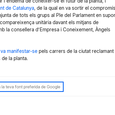
ir l'endemà de conèixer-se el futur de la planta, i
nt de Catalunya
, de la qual en va sortir el compromí
unta de tots els grups al Ple del Parlament en supor
a compareixença unitària davant els mitjans de
 amb la consellera d’Empresa i Coneixement, Àngels
 va manifestar-se
pels carrers de la ciutat reclamant
de la planta.
 la teva font preferida de Google