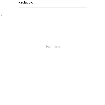
Redacció
s
t