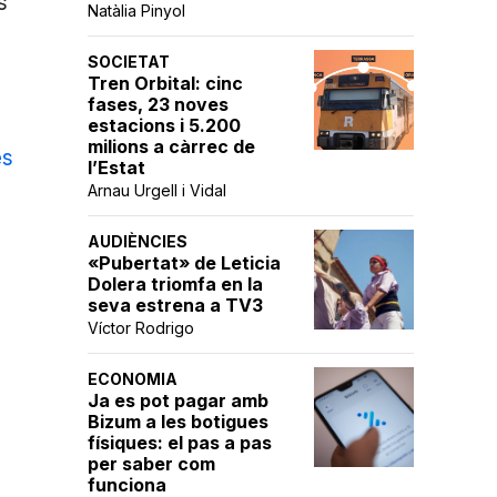
s
Natàlia Pinyol
SOCIETAT
Tren Orbital: cinc
fases, 23 noves
estacions i 5.200
milions a càrrec de
es
l’Estat
Arnau Urgell i Vidal
AUDIÈNCIES
«Pubertat» de Leticia
Dolera triomfa en la
seva estrena a TV3
Víctor Rodrigo
ECONOMIA
Ja es pot pagar amb
Bizum a les botigues
físiques: el pas a pas
per saber com
funciona