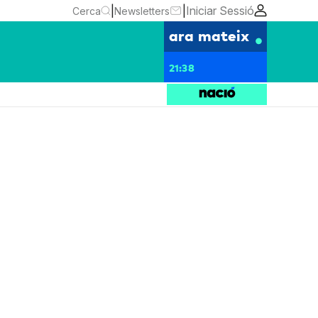
|
|
Iniciar Sessió
Cerca
Newsletters
ara mateix
21:38