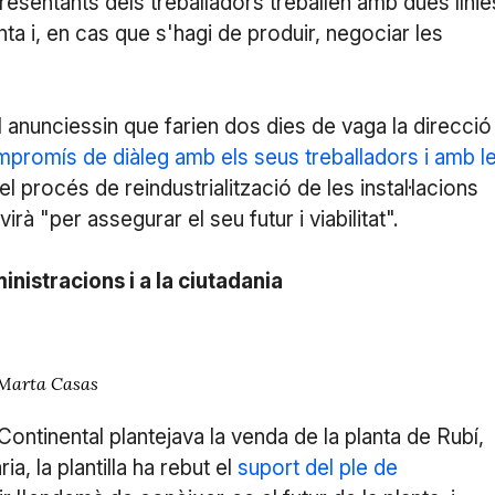
resentants dels treballadors treballen amb dues línie
anta i, en cas que s'hagi de produir, negociar les
 anunciessin que farien dos dies de vaga la direcció
promís de diàleg amb els seus treballadors i amb l
el procés de reindustrialització de les instal·lacions
rà "per assegurar el seu futur i viabilitat".
nistracions i a la ciutadania
: Marta Casas
Continental plantejava la venda de la planta de Rubí,
, la plantilla ha rebut el
suport del ple de