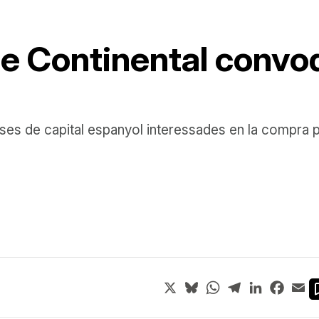
de Continental convoq
es de capital espanyol interessades en la compra pe
X
Bluesky
WhatsApp
Telegram
LinkedIn
Face
Em