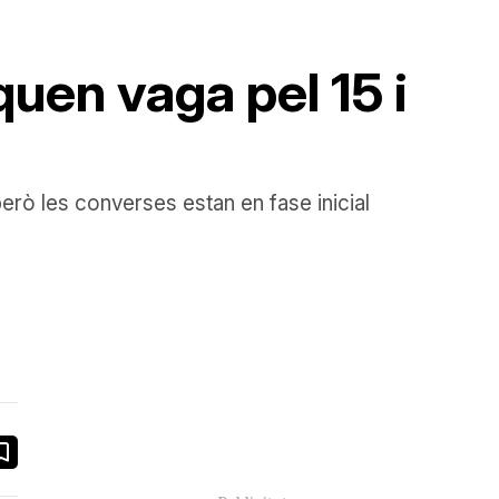
uen vaga pel 15 i
rò les converses estan en fase inicial
book
ail