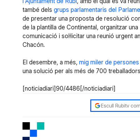
l'Ajuntament de Rubí
, amb el qual es va reun
també dels
grups parlamentaris del Parlame
de presentar una proposta de resolució conj
de la plantilla de Continental, organitzar un
comunicació i sol·licitar una reunió urgent
Chacón.
El desembre, a més,
mig miler de persones
una solució per als més de 700 treballadors 
[noticiadiari]90/4486[/noticiadiari]
Escull Rubitv com