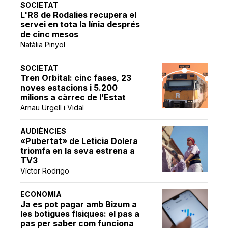
SOCIETAT
L'R8 de Rodalies recupera el
servei en tota la línia després
de cinc mesos
Natàlia Pinyol
SOCIETAT
Tren Orbital: cinc fases, 23
noves estacions i 5.200
milions a càrrec de l’Estat
Arnau Urgell i Vidal
AUDIÈNCIES
«Pubertat» de Leticia Dolera
triomfa en la seva estrena a
TV3
Víctor Rodrigo
ECONOMIA
Ja es pot pagar amb Bizum a
les botigues físiques: el pas a
pas per saber com funciona